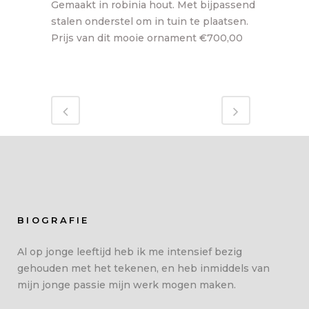
Gemaakt in robinia hout. Met bijpassend
stalen onderstel om in tuin te plaatsen.
Prijs van dit mooie ornament €700,00
BIOGRAFIE
Al op jonge leeftijd heb ik me intensief bezig
gehouden met het tekenen, en heb inmiddels van
mijn jonge passie mijn werk mogen maken.